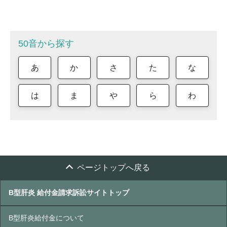
50音から探す
あ
か
さ
た
な
は
ま
や
ら
わ
ページトップへ戻る
B型肝炎 給付金請求訴訟サイトトップ
B型肝炎給付金について