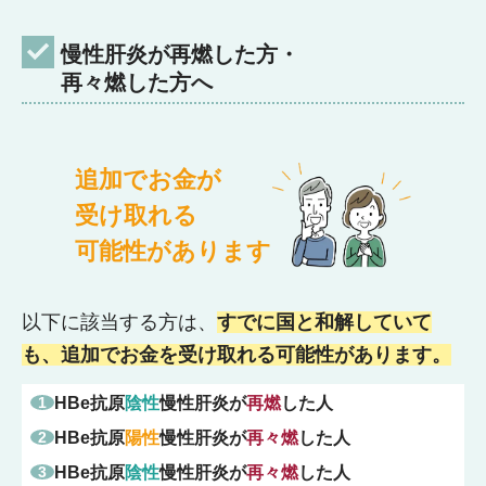
慢性肝炎が再燃した方・
再々燃した方へ
追加でお金が
受け取れる
可能性があります
以下に該当する方は、
すでに国と和解していて
も、追加でお金を受け取れる可能性があります。
HBe抗原
陰性
慢性肝炎が
再燃
した人
HBe抗原
陽性
慢性肝炎が
再々燃
した人
HBe抗原
陰性
慢性肝炎が
再々燃
した人