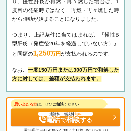
り、慢性肝炎が再燃・再々燃した場合は、1
度目の発症時ではなく、再燃・再々燃した時
から時効が始まることになりました。
つまり、上記条件に当てはまれば、『慢性B
型肝炎（発症後20年を経過していない方）』
1,250
と同額の
万円
が支払われるのです。
なお、
一度150万円または300万円で和解した
方に対しては、差額が支払われます。
思い当たる方
は、ぜひ
ご相談
ください
通話料・相談料
無料
電話
相談
で
する
電話受付 平日9:30〜21:00／土日祝日9:30〜18:00