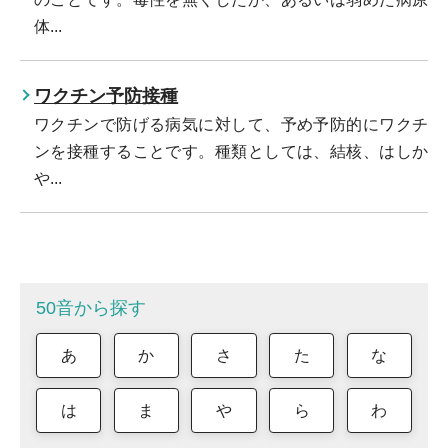
体...
ワクチン予防接種
ワクチンで防げる病気に対して、予め予防的にワクチ
ンを接種することです。種類としては、結核、はしか
や...
50音から探す
あ
か
さ
た
な
は
ま
や
ら
わ