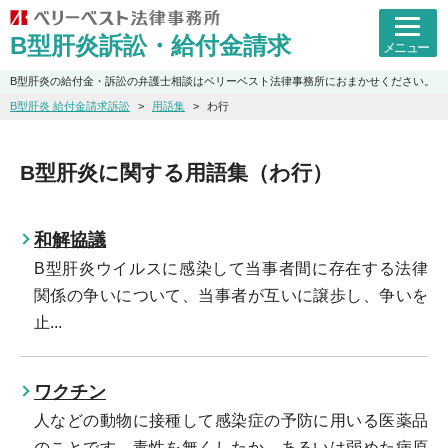
B型肝炎訴訟・給付金請求
メニュー
B型肝炎の給付金・訴訟の弁護士相談はベリーベスト法律事務所におまかせください。
B型肝炎 給付金請求訴訟
用語集
わ行
B型肝炎に関する用語集（わ行）
和解協議
B型肝炎ウイルスに感染して当事者間に存在する法律
関係の争いについて、当事者が互いに譲歩し、争いを
止...
ワクチン
人などの動物に接種して感染症の予防に用いる医薬品
のことです。毒性を無くしたか、あるいは弱めた病原