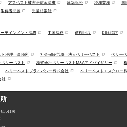
アスベスト被害賠償金請求
建築訴訟
税務業務
国
消費者問題
児童相談所
ターテインメント法務
中国法務
債権回収
削除請求
スト税理士事務所
社会保険労務士法人ベリーベスト
ベリーベ
社ベリーベスト
株式会社ベリーベストM&Aアドバイザリー
ベリーベストプライバシー株式会社
ベリーベストエスクロー
会社
台ビル11階
）