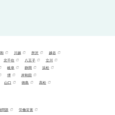
和
川越
所沢
越谷
北千住
八王子
立川
岐阜
静岡
浜松
堺
岸和田
山口
徳島
高松
働問題
労働災害