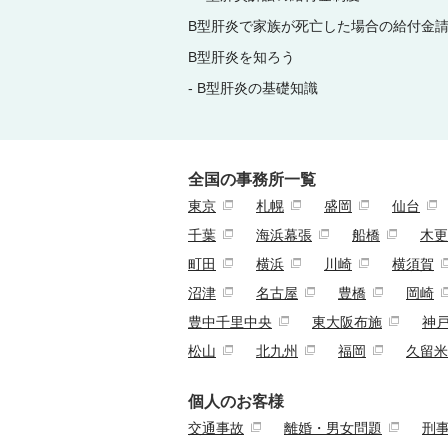
B型肝炎で家族が死亡した場合の給付金
B型肝炎を知ろう
B型肝炎の基礎知識
全国の事務所一覧
東京
札幌
盛岡
仙台
千葉
海浜幕張
船橋
木更
町田
横浜
川崎
横須賀
沼津
名古屋
豊橋
岡崎
豊中千里中央
東大阪布施
神
松山
北九州
福岡
久留米
個人のお客様
交通事故
離婚・男女問題
刑