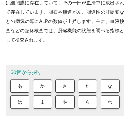
は細胞膜に存在していて、その一部が血清中に放出され
て存在しています。胆石や胆道がん、胆道性の肝硬変な
どの病気の際にALPの数値が上昇します。主に、血液検
査などの臨床検査では、肝臓機能の状態を調べる指標と
して検査されます。
50音から探す
あ
か
さ
た
な
は
ま
や
ら
わ