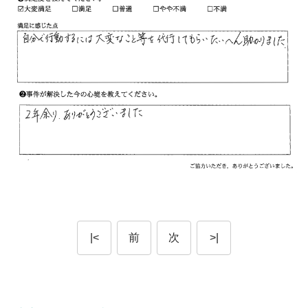
|<
前
次
>|