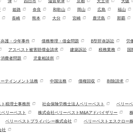
津
四日市
滋賀草津
京都
天王寺
大阪
戸
姫路
奈良
和歌山
岡山
広島
福山
長崎
熊本
大分
宮崎
鹿児島
那覇
事弁護・少年事件
債務整理・借金問題
B型肝炎訴訟
労
アスベスト被害賠償金請求
建築訴訟
税務業務
国
消費者問題
児童相談所
ターテインメント法務
中国法務
債権回収
削除請求
スト税理士事務所
社会保険労務士法人ベリーベスト
ベリーベ
社ベリーベスト
株式会社ベリーベストM&Aアドバイザリー
ベリーベストプライバシー株式会社
ベリーベストエスクロー
会社