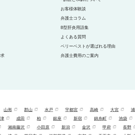
お客様体験談
弁護士コラム
B型肝炎⽤語集
よくある質問
ベリーベストが選ばれる理由
請求
弁護士費用のご案内
山形
郡山
水戸
宇都宮
高崎
大宮
浦
津
成田
柏
銀座
新宿
錦糸町
池袋
湘南藤沢
小田原
新潟
金沢
甲府
長野