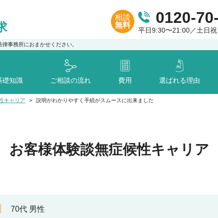
0120-70
相談
求
無料
平日9:30〜21:00／土日祝日
法律事務所におまかせください。
基礎知識
ご相談の流れ
費用
選ばれる理由
性キャリア
説明がわかりやすく手続がスムースに出来ました
お客様体験談
無症候性キャリア
70代
男性