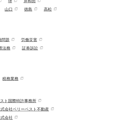
堺
岸和田
山口
徳島
高松
働問題
労働災害
際法務
証券訴訟
税務業務
スト国際特許事務所
株式会社ベリーベスト不動産
株式会社