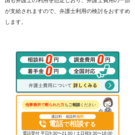
国も弁護士の利用を想定しおり、弁護士費用の一部
が支給されますので、弁護士利用の検討をおすすめ
します。
他事務所で断られた方
も
ご相談
ください
通話料・相談料
無料
電話
相談
で
する
電話受付 平日9:30〜21:00 / 土日祝9:30〜18:00