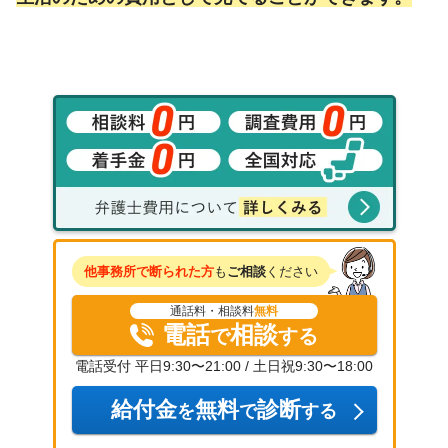
他事務所で断られた方
も
ご相談
ください
通話料・相談料
無料
電話
相談
で
する
電話受付 平日9:30〜21:00 / 土日祝9:30〜18:00
給付金
無料
診断
を
で
する