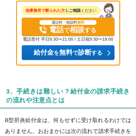
他事務所で断られた方
も
ご相談
ください
通話料・相談料
無料
電話
相談
で
する
電話受付 平日9:30〜21:00 / 土日祝9:30〜18:00
給付金
無料
診断
を
で
する
3、手続きは難しい？給付金の請求手続き
の流れや注意点とは
B型肝炎給付金は、何もせずに受け取れるわけでは
ありません。おおまかには次の流れで請求手続きを